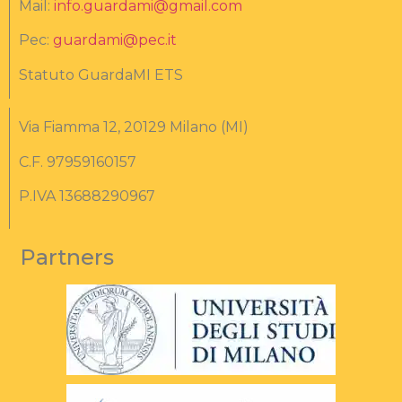
Mail:
info.guardami@gmail.com
Pec:
guardami@pec.it
Statuto GuardaMI ETS
Via Fiamma 12, 20129 Milano (MI)
C.F. 97959160157
P.IVA 13688290967
Partners