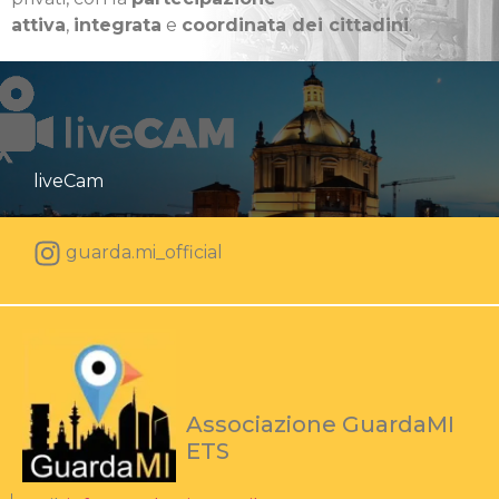
attiva
,
integrata
e
coordinata dei cittadini
.
liveCam
guarda.mi_official
Associazione GuardaMI
ETS