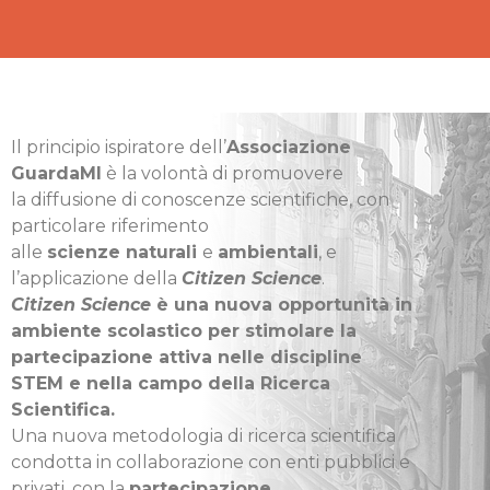
Il principio ispiratore dell’
Associazione
GuardaMI
è la volontà di promuovere
la diffusione di conoscenze scientifiche, con
particolare riferimento
alle
scienze naturali
e
ambientali
, e
l’applicazione della
Citizen Science
.
Citizen Science
è una nuova opportunità in
ambiente scolastico per stimolare la
partecipazione attiva nelle discipline
STEM e nella campo della Ricerca
Scientifica.
Una nuova metodologia di ricerca scientifica
condotta in collaborazione con enti pubblici e
privati, con la
partecipazione